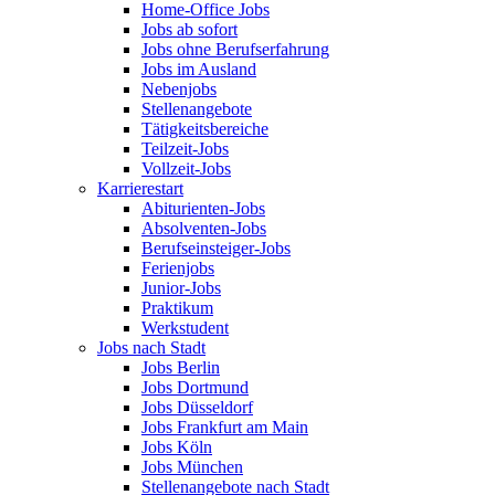
Home-Office Jobs
Jobs ab sofort
Jobs ohne Berufserfahrung
Jobs im Ausland
Nebenjobs
Stellenangebote
Tätigkeitsbereiche
Teilzeit-Jobs
Vollzeit-Jobs
Karrierestart
Abiturienten-Jobs
Absolventen-Jobs
Berufseinsteiger-Jobs
Ferienjobs
Junior-Jobs
Praktikum
Werkstudent
Jobs nach Stadt
Jobs Berlin
Jobs Dortmund
Jobs Düsseldorf
Jobs Frankfurt am Main
Jobs Köln
Jobs München
Stellenangebote nach Stadt