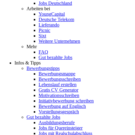
Jobs Deutschland
Arbeiten bei
YoungCapital
Deutsche Telekom
Lieferando
Picnic
Sixt
Weitere Unternehmen
Mehr
FAQ
Gut bezahlte Jobs
Infos & Tipps
Bewerbungstipps
Bewerbungsmappe
Bewerbungsschreiben
Lebenslauf erstellen
Gratis CV Generator
Motivationsschreiben
Initiativbewerbung schreiben
Bewerbung auf Englisch
Vorstellungsgespräch
Gut bezahlte Jobs
Ausbildungsberufe
Jobs für Quereinsteiger
Jobs mit Realschulabschluss