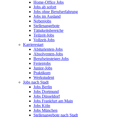
Home-Office Jobs
Jobs ab sofort
Jobs ohne Berufserfahrung
Jobs im Ausland
Nebenjobs
Stellenangebote
Tätigkeitsbereiche
Teilzeit-Jobs
Vollzeit-Jobs
Karrierestart
Abiturienten-Jobs
Absolventen-Jobs
Berufseinsteiger-Jobs
Ferienjobs
Junior-Jobs
Praktikum
Werkstudent
Jobs nach Stadt
Jobs Berlin
Jobs Dortmund
Jobs Düsseldorf
Jobs Frankfurt am Main
Jobs Köln
Jobs München
Stellenangebote nach Stadt