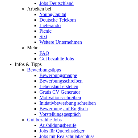
Jobs Deutschland
Arbeiten bei
YoungCapital
Deutsche Telekom
Lieferando
Picnic
Sixt
Weitere Unternehmen
Mehr
FAQ
Gut bezahlte Jobs
Infos & Tipps
Bewerbungstipps
Bewerbungsmappe
Bewerbungsschreiben
Lebenslauf erstellen
Gratis CV Generator
Motivationsschreiben
Initiativbewerbung schreiben
Bewerbung auf Englisch
Vorstellungsgespräch
Gut bezahlte Jobs
Ausbildungsberufe
Jobs für Quereinsteiger
Jobs mit Realschulabschluss