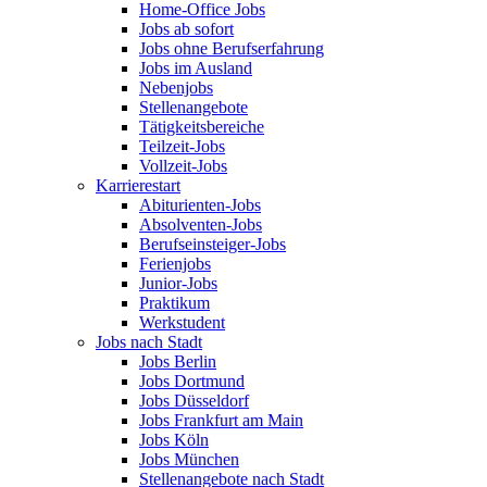
Home-Office Jobs
Jobs ab sofort
Jobs ohne Berufserfahrung
Jobs im Ausland
Nebenjobs
Stellenangebote
Tätigkeitsbereiche
Teilzeit-Jobs
Vollzeit-Jobs
Karrierestart
Abiturienten-Jobs
Absolventen-Jobs
Berufseinsteiger-Jobs
Ferienjobs
Junior-Jobs
Praktikum
Werkstudent
Jobs nach Stadt
Jobs Berlin
Jobs Dortmund
Jobs Düsseldorf
Jobs Frankfurt am Main
Jobs Köln
Jobs München
Stellenangebote nach Stadt