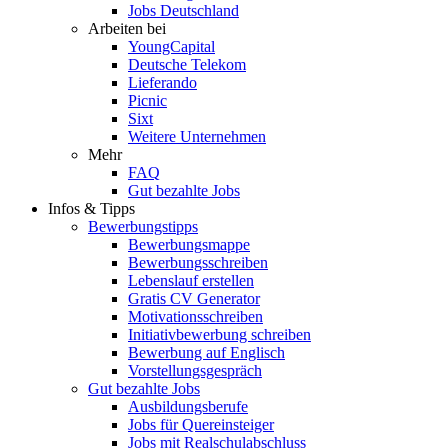
Jobs Deutschland
Arbeiten bei
YoungCapital
Deutsche Telekom
Lieferando
Picnic
Sixt
Weitere Unternehmen
Mehr
FAQ
Gut bezahlte Jobs
Infos & Tipps
Bewerbungstipps
Bewerbungsmappe
Bewerbungsschreiben
Lebenslauf erstellen
Gratis CV Generator
Motivationsschreiben
Initiativbewerbung schreiben
Bewerbung auf Englisch
Vorstellungsgespräch
Gut bezahlte Jobs
Ausbildungsberufe
Jobs für Quereinsteiger
Jobs mit Realschulabschluss