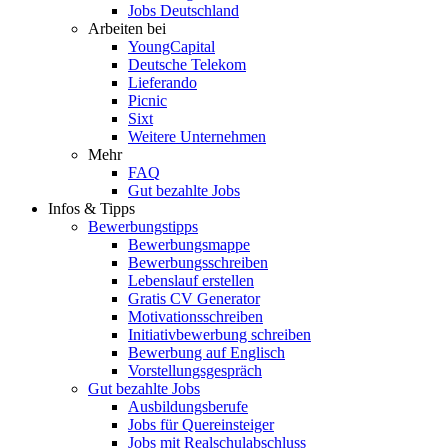
Jobs Deutschland
Arbeiten bei
YoungCapital
Deutsche Telekom
Lieferando
Picnic
Sixt
Weitere Unternehmen
Mehr
FAQ
Gut bezahlte Jobs
Infos & Tipps
Bewerbungstipps
Bewerbungsmappe
Bewerbungsschreiben
Lebenslauf erstellen
Gratis CV Generator
Motivationsschreiben
Initiativbewerbung schreiben
Bewerbung auf Englisch
Vorstellungsgespräch
Gut bezahlte Jobs
Ausbildungsberufe
Jobs für Quereinsteiger
Jobs mit Realschulabschluss