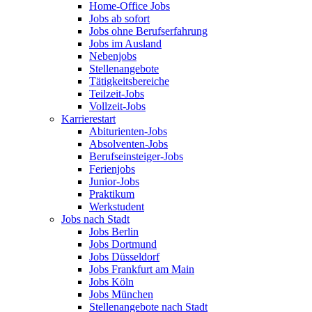
Home-Office Jobs
Jobs ab sofort
Jobs ohne Berufserfahrung
Jobs im Ausland
Nebenjobs
Stellenangebote
Tätigkeitsbereiche
Teilzeit-Jobs
Vollzeit-Jobs
Karrierestart
Abiturienten-Jobs
Absolventen-Jobs
Berufseinsteiger-Jobs
Ferienjobs
Junior-Jobs
Praktikum
Werkstudent
Jobs nach Stadt
Jobs Berlin
Jobs Dortmund
Jobs Düsseldorf
Jobs Frankfurt am Main
Jobs Köln
Jobs München
Stellenangebote nach Stadt