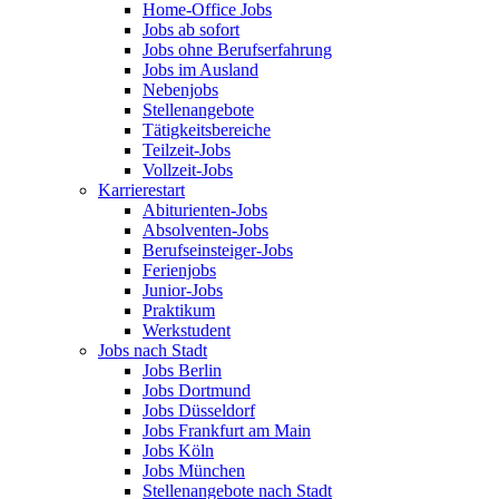
Home-Office Jobs
Jobs ab sofort
Jobs ohne Berufserfahrung
Jobs im Ausland
Nebenjobs
Stellenangebote
Tätigkeitsbereiche
Teilzeit-Jobs
Vollzeit-Jobs
Karrierestart
Abiturienten-Jobs
Absolventen-Jobs
Berufseinsteiger-Jobs
Ferienjobs
Junior-Jobs
Praktikum
Werkstudent
Jobs nach Stadt
Jobs Berlin
Jobs Dortmund
Jobs Düsseldorf
Jobs Frankfurt am Main
Jobs Köln
Jobs München
Stellenangebote nach Stadt