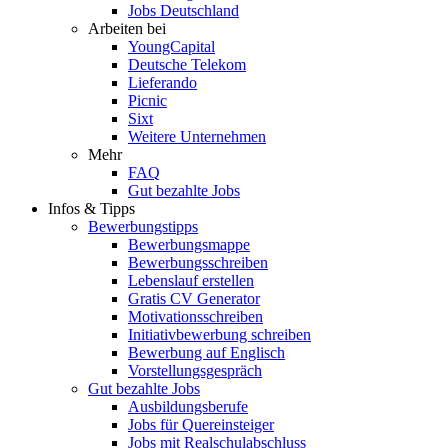
Jobs Deutschland
Arbeiten bei
YoungCapital
Deutsche Telekom
Lieferando
Picnic
Sixt
Weitere Unternehmen
Mehr
FAQ
Gut bezahlte Jobs
Infos & Tipps
Bewerbungstipps
Bewerbungsmappe
Bewerbungsschreiben
Lebenslauf erstellen
Gratis CV Generator
Motivationsschreiben
Initiativbewerbung schreiben
Bewerbung auf Englisch
Vorstellungsgespräch
Gut bezahlte Jobs
Ausbildungsberufe
Jobs für Quereinsteiger
Jobs mit Realschulabschluss