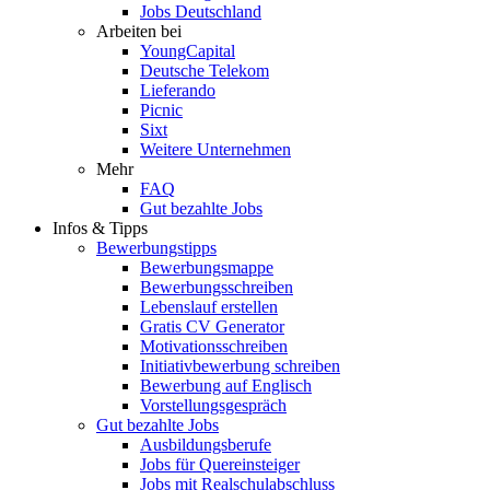
Jobs Deutschland
Arbeiten bei
YoungCapital
Deutsche Telekom
Lieferando
Picnic
Sixt
Weitere Unternehmen
Mehr
FAQ
Gut bezahlte Jobs
Infos & Tipps
Bewerbungstipps
Bewerbungsmappe
Bewerbungsschreiben
Lebenslauf erstellen
Gratis CV Generator
Motivationsschreiben
Initiativbewerbung schreiben
Bewerbung auf Englisch
Vorstellungsgespräch
Gut bezahlte Jobs
Ausbildungsberufe
Jobs für Quereinsteiger
Jobs mit Realschulabschluss