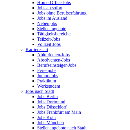
Home-Office Jobs
Jobs ab sofort
Jobs ohne Berufserfahrung
Jobs im Ausland
Nebenjobs
Stellenangebote
Tätigkeitsbereiche
Teilzeit-Jobs
Vollzeit-Jobs
Karrierestart
Abiturienten-Jobs
Absolventen-Jobs
Berufseinsteiger-Jobs
Ferienjobs
Junior-Jobs
Praktikum
Werkstudent
Jobs nach Stadt
Jobs Berlin
Jobs Dortmund
Jobs Düsseldorf
Jobs Frankfurt am Main
Jobs Köln
Jobs München
Stellenangebote nach Stadt