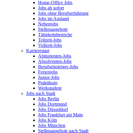
Home-Office Jobs
Jobs ab sofort
Jobs ohne Berufserfahrung
Jobs im Ausland
Nebenjobs
Stellenangebote
Tätigkeitsbereiche
Teilzeit-Jobs
Vollzeit-Jobs
Karrierestart
Abiturienten-Jobs
Absolventen-Jobs
Berufseinsteiger-Jobs
Ferienjobs
Junior-Jobs
Praktikum
Werkstudent
Jobs nach Stadt
Jobs Berlin
Jobs Dortmund
Jobs Düsseldorf
Jobs Frankfurt am Main
Jobs Köln
Jobs München
Stellenangebote nach Stadt