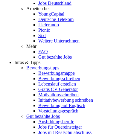
Jobs Deutschland
Arbeiten bei
YoungCapital
Deutsche Telekom
Lieferando
Picnic
Sixt
Weitere Unternehmen
Mehr
FAQ
Gut bezahlte Jobs
Infos & Tipps
Bewerbungstipps
Bewerbungsmappe
Bewerbungsschreiben
Lebenslauf erstellen
Gratis CV Generator
Motivationsschreiben
Initiativbewerbung schreiben
Bewerbung auf Englisch
Vorstellungsgespräch
Gut bezahlte Jobs
Ausbildungsberufe
Jobs für Quereinsteiger
Jobs mit Realschulabschluss