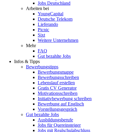
Jobs Deutschland
Arbeiten bei
YoungCapital
Deutsche Telekom
Lieferando
Picnic
Sixt
Weitere Unternehmen
Mehr
FAQ
Gut bezahlte Jobs
Infos & Tipps
Bewerbungstipps
Bewerbungsmappe
Bewerbungsschreiben
Lebenslauf erstellen
Gratis CV Generator
Motivationsschreiben
Initiativbewerbung schreiben
Bewerbung auf Englisch
Vorstellungsgespräch
Gut bezahlte Jobs
Ausbildungsberufe
Jobs für Quereinsteiger
Jobs mit Realschulabschluss