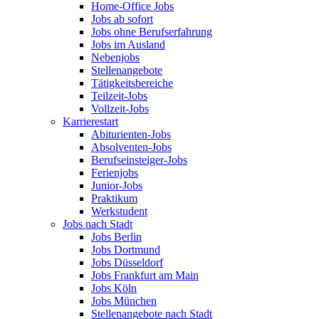
Home-Office Jobs
Jobs ab sofort
Jobs ohne Berufserfahrung
Jobs im Ausland
Nebenjobs
Stellenangebote
Tätigkeitsbereiche
Teilzeit-Jobs
Vollzeit-Jobs
Karrierestart
Abiturienten-Jobs
Absolventen-Jobs
Berufseinsteiger-Jobs
Ferienjobs
Junior-Jobs
Praktikum
Werkstudent
Jobs nach Stadt
Jobs Berlin
Jobs Dortmund
Jobs Düsseldorf
Jobs Frankfurt am Main
Jobs Köln
Jobs München
Stellenangebote nach Stadt