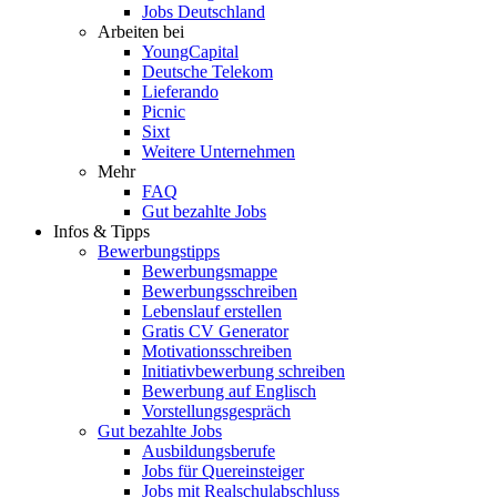
Jobs Deutschland
Arbeiten bei
YoungCapital
Deutsche Telekom
Lieferando
Picnic
Sixt
Weitere Unternehmen
Mehr
FAQ
Gut bezahlte Jobs
Infos & Tipps
Bewerbungstipps
Bewerbungsmappe
Bewerbungsschreiben
Lebenslauf erstellen
Gratis CV Generator
Motivationsschreiben
Initiativbewerbung schreiben
Bewerbung auf Englisch
Vorstellungsgespräch
Gut bezahlte Jobs
Ausbildungsberufe
Jobs für Quereinsteiger
Jobs mit Realschulabschluss