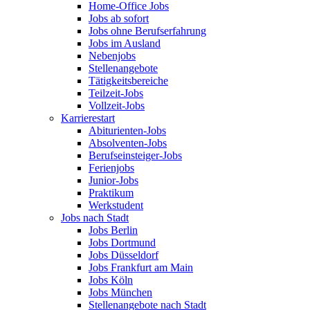
Home-Office Jobs
Jobs ab sofort
Jobs ohne Berufserfahrung
Jobs im Ausland
Nebenjobs
Stellenangebote
Tätigkeitsbereiche
Teilzeit-Jobs
Vollzeit-Jobs
Karrierestart
Abiturienten-Jobs
Absolventen-Jobs
Berufseinsteiger-Jobs
Ferienjobs
Junior-Jobs
Praktikum
Werkstudent
Jobs nach Stadt
Jobs Berlin
Jobs Dortmund
Jobs Düsseldorf
Jobs Frankfurt am Main
Jobs Köln
Jobs München
Stellenangebote nach Stadt