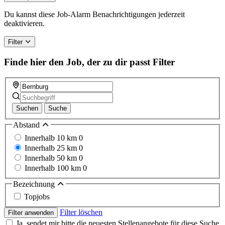
are
a
Du kannst diese Job-Alarm Benachrichtigungen jederzeit
human,
deaktivieren.
ignore
this
Filter
field
Finde hier den Job, der zu dir passt
Filter
Suchen
Suche
Abstand
Innerhalb 10 km
0
Innerhalb 25 km
0
Innerhalb 50 km
0
Innerhalb 100 km
0
Bezeichnung
Topjobs
Filter löschen
Filter anwenden
Ja, sendet mir bitte die neuesten Stellenangebote für diese Suche