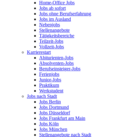
Home-Office Jobs
Jobs ab sofort
Jobs ohne Berufserfahrung
Jobs im Ausland
Nebenjobs
Stellenangebote
Tätigkeitsbereiche
Teilzeit-Jobs
Vollzeit-Jobs
Karrierestart
Abiturienten-Jobs
Absolventen-Jobs
Berufseinsteiger-Jobs
Ferienjobs
Junior-Jobs
Praktikum
Werkstudent
Jobs nach Stadt
Jobs Berlin
Jobs Dortmund
Jobs Düsseldorf
Jobs Frankfurt am Main
Jobs Köln
Jobs München
Stellenangebote nach Stadt