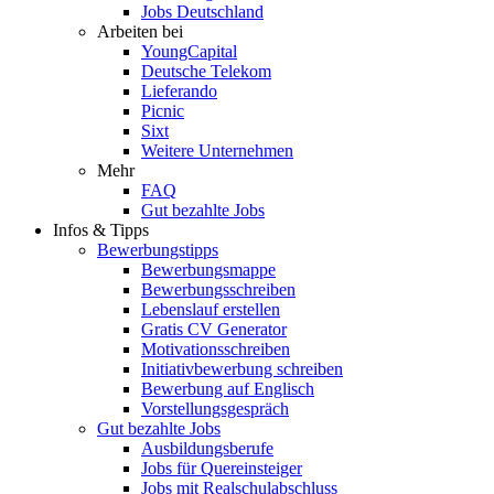
Jobs Deutschland
Arbeiten bei
YoungCapital
Deutsche Telekom
Lieferando
Picnic
Sixt
Weitere Unternehmen
Mehr
FAQ
Gut bezahlte Jobs
Infos & Tipps
Bewerbungstipps
Bewerbungsmappe
Bewerbungsschreiben
Lebenslauf erstellen
Gratis CV Generator
Motivationsschreiben
Initiativbewerbung schreiben
Bewerbung auf Englisch
Vorstellungsgespräch
Gut bezahlte Jobs
Ausbildungsberufe
Jobs für Quereinsteiger
Jobs mit Realschulabschluss