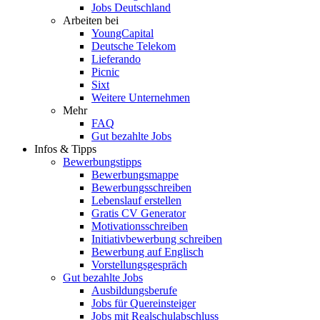
Jobs Deutschland
Arbeiten bei
YoungCapital
Deutsche Telekom
Lieferando
Picnic
Sixt
Weitere Unternehmen
Mehr
FAQ
Gut bezahlte Jobs
Infos & Tipps
Bewerbungstipps
Bewerbungsmappe
Bewerbungsschreiben
Lebenslauf erstellen
Gratis CV Generator
Motivationsschreiben
Initiativbewerbung schreiben
Bewerbung auf Englisch
Vorstellungsgespräch
Gut bezahlte Jobs
Ausbildungsberufe
Jobs für Quereinsteiger
Jobs mit Realschulabschluss