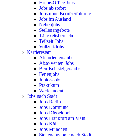
Home-Office Jobs
Jobs ab sofort
Jobs ohne Berufserfahrung
Jobs im Ausland
Nebenjobs
Stellenangebote
Tätigkeitsbereiche
Teilzeit-Jobs
Vollzeit-Jobs
Karrierestart
Abiturienten-Jobs
Absolventen-Jobs
Berufseinsteiger-Jobs
Ferienjobs
Junior-Jobs
Praktikum
Werkstudent
Jobs nach Stadt
Jobs Berlin
Jobs Dortmund
Jobs Düsseldorf
Jobs Frankfurt am Main
Jobs Köln
Jobs München
Stellenangebote nach Stadt