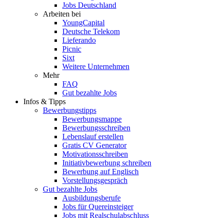
Jobs Deutschland
Arbeiten bei
YoungCapital
Deutsche Telekom
Lieferando
Picnic
Sixt
Weitere Unternehmen
Mehr
FAQ
Gut bezahlte Jobs
Infos & Tipps
Bewerbungstipps
Bewerbungsmappe
Bewerbungsschreiben
Lebenslauf erstellen
Gratis CV Generator
Motivationsschreiben
Initiativbewerbung schreiben
Bewerbung auf Englisch
Vorstellungsgespräch
Gut bezahlte Jobs
Ausbildungsberufe
Jobs für Quereinsteiger
Jobs mit Realschulabschluss