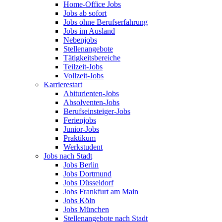
Home-Office Jobs
Jobs ab sofort
Jobs ohne Berufserfahrung
Jobs im Ausland
Nebenjobs
Stellenangebote
Tätigkeitsbereiche
Teilzeit-Jobs
Vollzeit-Jobs
Karrierestart
Abiturienten-Jobs
Absolventen-Jobs
Berufseinsteiger-Jobs
Ferienjobs
Junior-Jobs
Praktikum
Werkstudent
Jobs nach Stadt
Jobs Berlin
Jobs Dortmund
Jobs Düsseldorf
Jobs Frankfurt am Main
Jobs Köln
Jobs München
Stellenangebote nach Stadt