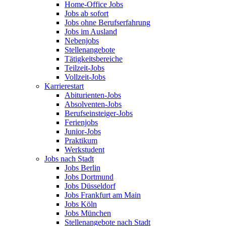
Home-Office Jobs
Jobs ab sofort
Jobs ohne Berufserfahrung
Jobs im Ausland
Nebenjobs
Stellenangebote
Tätigkeitsbereiche
Teilzeit-Jobs
Vollzeit-Jobs
Karrierestart
Abiturienten-Jobs
Absolventen-Jobs
Berufseinsteiger-Jobs
Ferienjobs
Junior-Jobs
Praktikum
Werkstudent
Jobs nach Stadt
Jobs Berlin
Jobs Dortmund
Jobs Düsseldorf
Jobs Frankfurt am Main
Jobs Köln
Jobs München
Stellenangebote nach Stadt