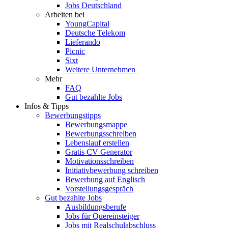
Jobs Deutschland
Arbeiten bei
YoungCapital
Deutsche Telekom
Lieferando
Picnic
Sixt
Weitere Unternehmen
Mehr
FAQ
Gut bezahlte Jobs
Infos & Tipps
Bewerbungstipps
Bewerbungsmappe
Bewerbungsschreiben
Lebenslauf erstellen
Gratis CV Generator
Motivationsschreiben
Initiativbewerbung schreiben
Bewerbung auf Englisch
Vorstellungsgespräch
Gut bezahlte Jobs
Ausbildungsberufe
Jobs für Quereinsteiger
Jobs mit Realschulabschluss