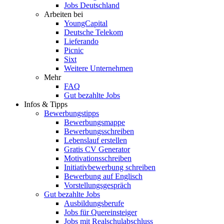
Jobs Deutschland
Arbeiten bei
YoungCapital
Deutsche Telekom
Lieferando
Picnic
Sixt
Weitere Unternehmen
Mehr
FAQ
Gut bezahlte Jobs
Infos & Tipps
Bewerbungstipps
Bewerbungsmappe
Bewerbungsschreiben
Lebenslauf erstellen
Gratis CV Generator
Motivationsschreiben
Initiativbewerbung schreiben
Bewerbung auf Englisch
Vorstellungsgespräch
Gut bezahlte Jobs
Ausbildungsberufe
Jobs für Quereinsteiger
Jobs mit Realschulabschluss