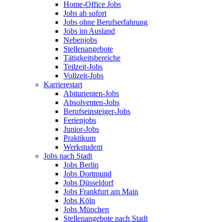
Home-Office Jobs
Jobs ab sofort
Jobs ohne Berufserfahrung
Jobs im Ausland
Nebenjobs
Stellenangebote
Tätigkeitsbereiche
Teilzeit-Jobs
Vollzeit-Jobs
Karrierestart
Abiturienten-Jobs
Absolventen-Jobs
Berufseinsteiger-Jobs
Ferienjobs
Junior-Jobs
Praktikum
Werkstudent
Jobs nach Stadt
Jobs Berlin
Jobs Dortmund
Jobs Düsseldorf
Jobs Frankfurt am Main
Jobs Köln
Jobs München
Stellenangebote nach Stadt