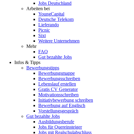
Jobs Deutschland
Arbeiten bei
YoungCapital
Deutsche Telekom
Lieferando
Picnic
Sixt
Weitere Unternehmen
Mehr
FAQ
Gut bezahlte Jobs
Infos & Tipps
Bewerbungstipps
Bewerbungsmappe
Bewerbungsschreiben
Lebenslauf erstellen
Gratis CV Generator
Motivationsschreiben
Initiativbewerbung schreiben
Bewerbung auf Englisch
Vorstellungsgespräch
Gut bezahlte Jobs
Ausbildungsberufe
Jobs für Quereinsteiger
Jobs mit Realschulabschluss