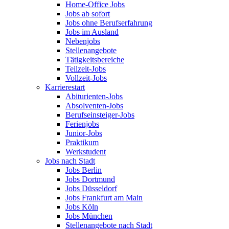
Home-Office Jobs
Jobs ab sofort
Jobs ohne Berufserfahrung
Jobs im Ausland
Nebenjobs
Stellenangebote
Tätigkeitsbereiche
Teilzeit-Jobs
Vollzeit-Jobs
Karrierestart
Abiturienten-Jobs
Absolventen-Jobs
Berufseinsteiger-Jobs
Ferienjobs
Junior-Jobs
Praktikum
Werkstudent
Jobs nach Stadt
Jobs Berlin
Jobs Dortmund
Jobs Düsseldorf
Jobs Frankfurt am Main
Jobs Köln
Jobs München
Stellenangebote nach Stadt