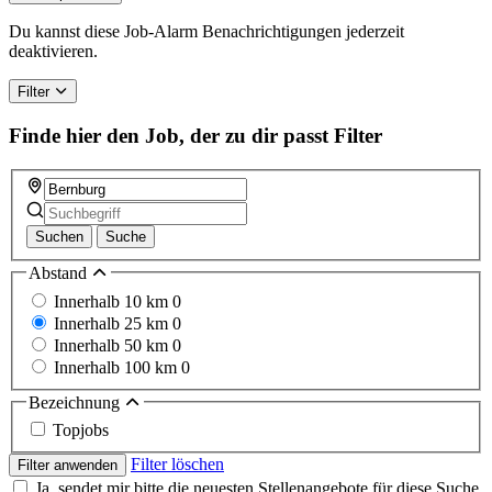
are
a
Du kannst diese Job-Alarm Benachrichtigungen jederzeit
human,
deaktivieren.
ignore
this
Filter
field
Finde hier den Job, der zu dir passt
Filter
Suchen
Suche
Abstand
Innerhalb 10 km
0
Innerhalb 25 km
0
Innerhalb 50 km
0
Innerhalb 100 km
0
Bezeichnung
Topjobs
Filter löschen
Filter anwenden
Ja, sendet mir bitte die neuesten Stellenangebote für diese Suche