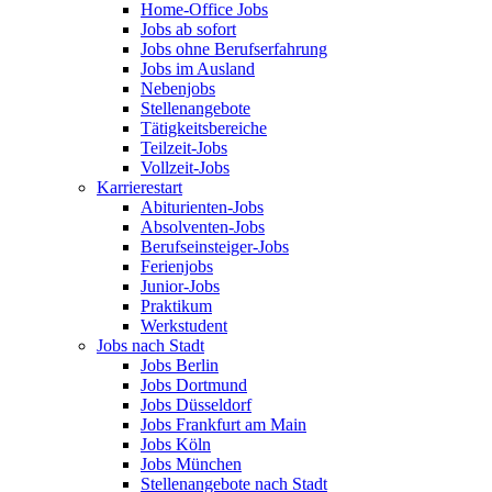
Home-Office Jobs
Jobs ab sofort
Jobs ohne Berufserfahrung
Jobs im Ausland
Nebenjobs
Stellenangebote
Tätigkeitsbereiche
Teilzeit-Jobs
Vollzeit-Jobs
Karrierestart
Abiturienten-Jobs
Absolventen-Jobs
Berufseinsteiger-Jobs
Ferienjobs
Junior-Jobs
Praktikum
Werkstudent
Jobs nach Stadt
Jobs Berlin
Jobs Dortmund
Jobs Düsseldorf
Jobs Frankfurt am Main
Jobs Köln
Jobs München
Stellenangebote nach Stadt