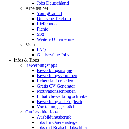
Jobs Deutschland
Arbeiten bei
YoungCapital
Deutsche Telekom
Lieferando
Picnic
Sixt
Weitere Unternehmen
Mehr
FAQ
Gut bezahlte Jobs
Infos & Tipps
Bewerbungstipps
Bewerbungsmappe
Bewerbungsschreiben
Lebenslauf erstellen
Gratis CV Generator
Motivationsschreiben
Initiativbewerbung schreiben
Bewerbung auf Englisch
Vorstellungsgespräch
Gut bezahlte Jobs
Ausbildungsberufe
Jobs für Quereinsteiger
Jobs mit Realschulabschluss