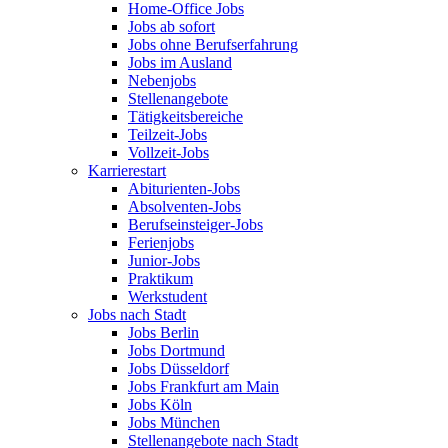
Home-Office Jobs
Jobs ab sofort
Jobs ohne Berufserfahrung
Jobs im Ausland
Nebenjobs
Stellenangebote
Tätigkeitsbereiche
Teilzeit-Jobs
Vollzeit-Jobs
Karrierestart
Abiturienten-Jobs
Absolventen-Jobs
Berufseinsteiger-Jobs
Ferienjobs
Junior-Jobs
Praktikum
Werkstudent
Jobs nach Stadt
Jobs Berlin
Jobs Dortmund
Jobs Düsseldorf
Jobs Frankfurt am Main
Jobs Köln
Jobs München
Stellenangebote nach Stadt