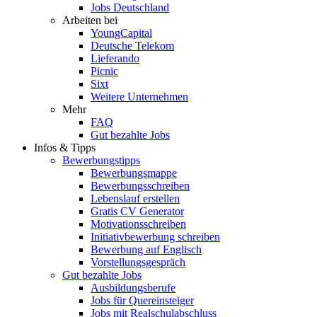
Jobs Deutschland
Arbeiten bei
YoungCapital
Deutsche Telekom
Lieferando
Picnic
Sixt
Weitere Unternehmen
Mehr
FAQ
Gut bezahlte Jobs
Infos & Tipps
Bewerbungstipps
Bewerbungsmappe
Bewerbungsschreiben
Lebenslauf erstellen
Gratis CV Generator
Motivationsschreiben
Initiativbewerbung schreiben
Bewerbung auf Englisch
Vorstellungsgespräch
Gut bezahlte Jobs
Ausbildungsberufe
Jobs für Quereinsteiger
Jobs mit Realschulabschluss