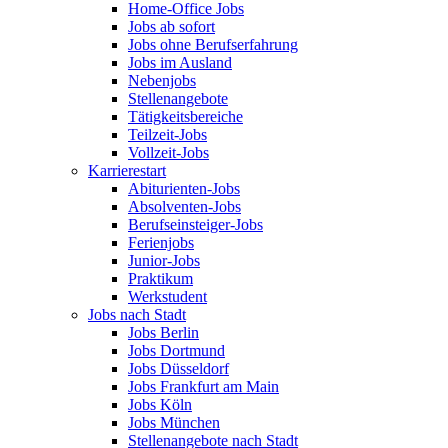
Home-Office Jobs
Jobs ab sofort
Jobs ohne Berufserfahrung
Jobs im Ausland
Nebenjobs
Stellenangebote
Tätigkeitsbereiche
Teilzeit-Jobs
Vollzeit-Jobs
Karrierestart
Abiturienten-Jobs
Absolventen-Jobs
Berufseinsteiger-Jobs
Ferienjobs
Junior-Jobs
Praktikum
Werkstudent
Jobs nach Stadt
Jobs Berlin
Jobs Dortmund
Jobs Düsseldorf
Jobs Frankfurt am Main
Jobs Köln
Jobs München
Stellenangebote nach Stadt