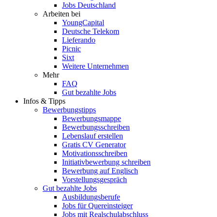
Jobs Deutschland
Arbeiten bei
YoungCapital
Deutsche Telekom
Lieferando
Picnic
Sixt
Weitere Unternehmen
Mehr
FAQ
Gut bezahlte Jobs
Infos & Tipps
Bewerbungstipps
Bewerbungsmappe
Bewerbungsschreiben
Lebenslauf erstellen
Gratis CV Generator
Motivationsschreiben
Initiativbewerbung schreiben
Bewerbung auf Englisch
Vorstellungsgespräch
Gut bezahlte Jobs
Ausbildungsberufe
Jobs für Quereinsteiger
Jobs mit Realschulabschluss