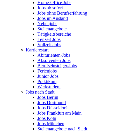
Home-Office Jobs
Jobs ab sofort
Jobs ohne Berufserfahrung
Jobs im Ausland
Nebenjobs
Stellenangebote
Tätigkeitsbereiche
Teilzeit-Jobs
Vollzeit-Jobs
Karrierestart
Abiturienten-Jobs
Absolventen-Jobs
Berufseinsteiger-Jobs
Ferienjobs
Junior-Jobs
Praktikum
Werkstudent
Jobs nach Stadt
Jobs Berlin
Jobs Dortmund
Jobs Düsseldorf
Jobs Frankfurt am Main
Jobs Köln
Jobs München
Stellenangebote nach Stadt