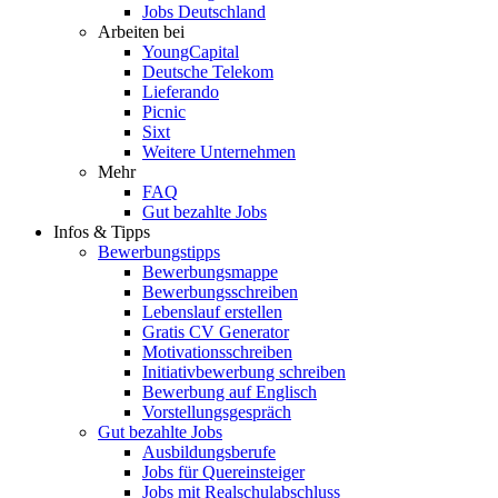
Jobs Deutschland
Arbeiten bei
YoungCapital
Deutsche Telekom
Lieferando
Picnic
Sixt
Weitere Unternehmen
Mehr
FAQ
Gut bezahlte Jobs
Infos & Tipps
Bewerbungstipps
Bewerbungsmappe
Bewerbungsschreiben
Lebenslauf erstellen
Gratis CV Generator
Motivationsschreiben
Initiativbewerbung schreiben
Bewerbung auf Englisch
Vorstellungsgespräch
Gut bezahlte Jobs
Ausbildungsberufe
Jobs für Quereinsteiger
Jobs mit Realschulabschluss