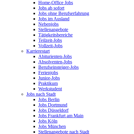
Home-Office Jobs
Jobs ab sofort
Jobs ohne Berufserfahrung
Jobs im Ausland
Nebenjobs
Stellenangebote
Tätigkeitsbereiche
Teilzeit-Jobs
Vollzeit-Jobs
Karrierestart
Abiturienten-Jobs
Absolventen-Jobs
Berufseinsteiger-Jobs
Ferienjobs
Junior-Jobs
Praktikum
Werkstudent
Jobs nach Stadt
Jobs Berlin
Jobs Dortmund
Jobs Düsseldorf
Jobs Frankfurt am Main
Jobs Köln
Jobs München
Stellenangebote nach Stadt