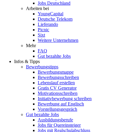
Jobs Deutschland
Arbeiten bei
YoungCapital
Deutsche Telekom
Lieferando
Picnic
Sixt
Weitere Unternehmen
Mehr
FAQ
Gut bezahlte Jobs
Infos & Tipps
Bewerbungstipps
Bewerbungsmappe
Bewerbungsschreiben
Lebenslauf erstellen
Gratis CV Generator
Motivationsschreiben
Initiativbewerbung schreiben
Bewerbung auf Englisch
Vorstellungsgespräch
Gut bezahlte Jobs
Ausbildungsberufe
Jobs für Quereinsteiger
Jobs mit Realschulabschluss