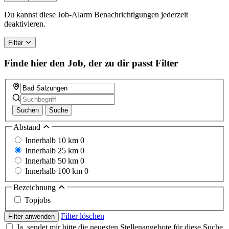
are
a
Du kannst diese Job-Alarm Benachrichtigungen jederzeit
human,
deaktivieren.
ignore
this
Filter
field
Finde hier den Job, der zu dir passt
Filter
Suchen
Suche
Abstand
Innerhalb 10 km
0
Innerhalb 25 km
0
Innerhalb 50 km
0
Innerhalb 100 km
0
Bezeichnung
Topjobs
Filter löschen
Filter anwenden
Ja, sendet mir bitte die neuesten Stellenangebote für diese Suche