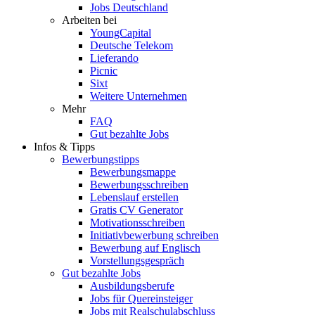
Jobs Deutschland
Arbeiten bei
YoungCapital
Deutsche Telekom
Lieferando
Picnic
Sixt
Weitere Unternehmen
Mehr
FAQ
Gut bezahlte Jobs
Infos & Tipps
Bewerbungstipps
Bewerbungsmappe
Bewerbungsschreiben
Lebenslauf erstellen
Gratis CV Generator
Motivationsschreiben
Initiativbewerbung schreiben
Bewerbung auf Englisch
Vorstellungsgespräch
Gut bezahlte Jobs
Ausbildungsberufe
Jobs für Quereinsteiger
Jobs mit Realschulabschluss