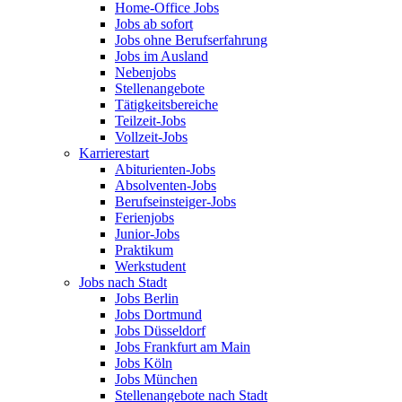
Home-Office Jobs
Jobs ab sofort
Jobs ohne Berufserfahrung
Jobs im Ausland
Nebenjobs
Stellenangebote
Tätigkeitsbereiche
Teilzeit-Jobs
Vollzeit-Jobs
Karrierestart
Abiturienten-Jobs
Absolventen-Jobs
Berufseinsteiger-Jobs
Ferienjobs
Junior-Jobs
Praktikum
Werkstudent
Jobs nach Stadt
Jobs Berlin
Jobs Dortmund
Jobs Düsseldorf
Jobs Frankfurt am Main
Jobs Köln
Jobs München
Stellenangebote nach Stadt