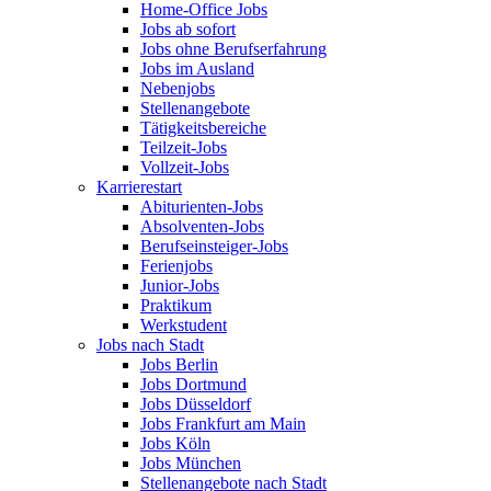
Home-Office Jobs
Jobs ab sofort
Jobs ohne Berufserfahrung
Jobs im Ausland
Nebenjobs
Stellenangebote
Tätigkeitsbereiche
Teilzeit-Jobs
Vollzeit-Jobs
Karrierestart
Abiturienten-Jobs
Absolventen-Jobs
Berufseinsteiger-Jobs
Ferienjobs
Junior-Jobs
Praktikum
Werkstudent
Jobs nach Stadt
Jobs Berlin
Jobs Dortmund
Jobs Düsseldorf
Jobs Frankfurt am Main
Jobs Köln
Jobs München
Stellenangebote nach Stadt