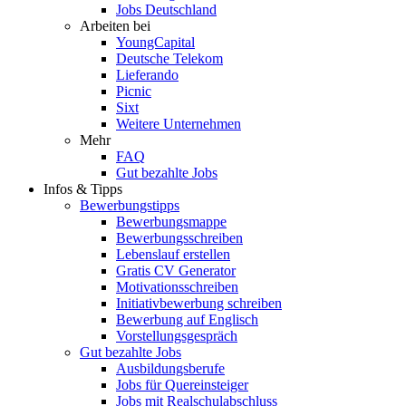
Jobs Deutschland
Arbeiten bei
YoungCapital
Deutsche Telekom
Lieferando
Picnic
Sixt
Weitere Unternehmen
Mehr
FAQ
Gut bezahlte Jobs
Infos & Tipps
Bewerbungstipps
Bewerbungsmappe
Bewerbungsschreiben
Lebenslauf erstellen
Gratis CV Generator
Motivationsschreiben
Initiativbewerbung schreiben
Bewerbung auf Englisch
Vorstellungsgespräch
Gut bezahlte Jobs
Ausbildungsberufe
Jobs für Quereinsteiger
Jobs mit Realschulabschluss