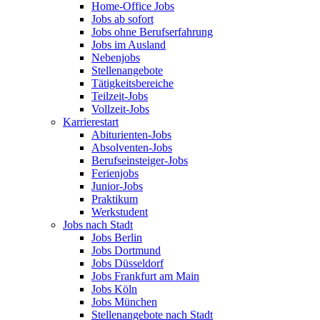
Home-Office Jobs
Jobs ab sofort
Jobs ohne Berufserfahrung
Jobs im Ausland
Nebenjobs
Stellenangebote
Tätigkeitsbereiche
Teilzeit-Jobs
Vollzeit-Jobs
Karrierestart
Abiturienten-Jobs
Absolventen-Jobs
Berufseinsteiger-Jobs
Ferienjobs
Junior-Jobs
Praktikum
Werkstudent
Jobs nach Stadt
Jobs Berlin
Jobs Dortmund
Jobs Düsseldorf
Jobs Frankfurt am Main
Jobs Köln
Jobs München
Stellenangebote nach Stadt