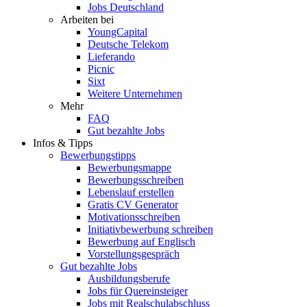
Jobs Deutschland
Arbeiten bei
YoungCapital
Deutsche Telekom
Lieferando
Picnic
Sixt
Weitere Unternehmen
Mehr
FAQ
Gut bezahlte Jobs
Infos & Tipps
Bewerbungstipps
Bewerbungsmappe
Bewerbungsschreiben
Lebenslauf erstellen
Gratis CV Generator
Motivationsschreiben
Initiativbewerbung schreiben
Bewerbung auf Englisch
Vorstellungsgespräch
Gut bezahlte Jobs
Ausbildungsberufe
Jobs für Quereinsteiger
Jobs mit Realschulabschluss