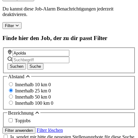
are
a
Du kannst diese Job-Alarm Benachrichtigungen jederzeit
human,
deaktivieren.
ignore
this
Filter
field
Finde hier den Job, der zu dir passt
Filter
Suchen
Suche
Abstand
Innerhalb 10 km
0
Innerhalb 25 km
0
Innerhalb 50 km
0
Innerhalb 100 km
0
Bezeichnung
Topjobs
Filter löschen
Filter anwenden
Ja, sendet mir bitte die neuesten Stellenangebote für diese Suche