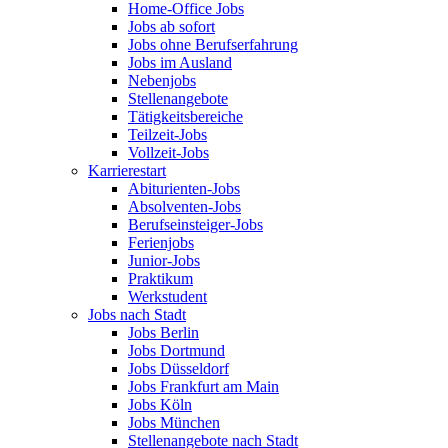
Home-Office Jobs
Jobs ab sofort
Jobs ohne Berufserfahrung
Jobs im Ausland
Nebenjobs
Stellenangebote
Tätigkeitsbereiche
Teilzeit-Jobs
Vollzeit-Jobs
Karrierestart
Abiturienten-Jobs
Absolventen-Jobs
Berufseinsteiger-Jobs
Ferienjobs
Junior-Jobs
Praktikum
Werkstudent
Jobs nach Stadt
Jobs Berlin
Jobs Dortmund
Jobs Düsseldorf
Jobs Frankfurt am Main
Jobs Köln
Jobs München
Stellenangebote nach Stadt