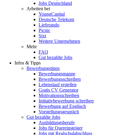
Jobs Deutschland
Arbeiten bei
YoungCapital
Deutsche Telekom
Lieferando
Picnic
Sixt
Weitere Unternehmen
Mehr
FAQ
Gut bezahlte Jobs
Infos & Tipps
Bewerbungstipps
Bewerbungsmappe
Bewerbungsschreiben
Lebenslauf erstellen
Gratis CV Generator
Motivationsschreiben
Initiativbewerbung schreiben
Bewerbung auf Englisch
Vorstellungsgespräch
Gut bezahlte Jobs
Ausbildungsberufe
Jobs für Quereinsteiger
Jobs mit Realschulabschluss