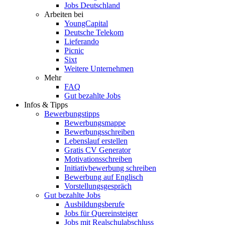
Jobs Deutschland
Arbeiten bei
YoungCapital
Deutsche Telekom
Lieferando
Picnic
Sixt
Weitere Unternehmen
Mehr
FAQ
Gut bezahlte Jobs
Infos & Tipps
Bewerbungstipps
Bewerbungsmappe
Bewerbungsschreiben
Lebenslauf erstellen
Gratis CV Generator
Motivationsschreiben
Initiativbewerbung schreiben
Bewerbung auf Englisch
Vorstellungsgespräch
Gut bezahlte Jobs
Ausbildungsberufe
Jobs für Quereinsteiger
Jobs mit Realschulabschluss