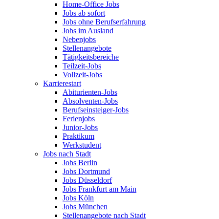
Home-Office Jobs
Jobs ab sofort
Jobs ohne Berufserfahrung
Jobs im Ausland
Nebenjobs
Stellenangebote
Tätigkeitsbereiche
Teilzeit-Jobs
Vollzeit-Jobs
Karrierestart
Abiturienten-Jobs
Absolventen-Jobs
Berufseinsteiger-Jobs
Ferienjobs
Junior-Jobs
Praktikum
Werkstudent
Jobs nach Stadt
Jobs Berlin
Jobs Dortmund
Jobs Düsseldorf
Jobs Frankfurt am Main
Jobs Köln
Jobs München
Stellenangebote nach Stadt